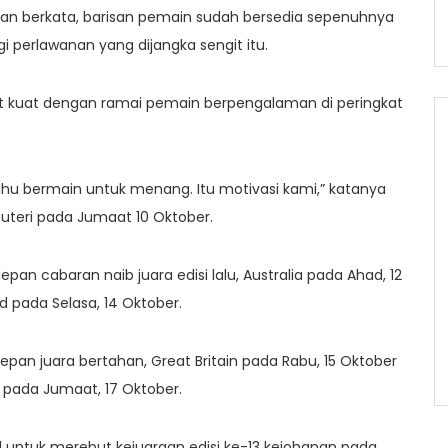
waran berkata, barisan pemain sudah bersedia sepenuhnya
i perlawanan yang dijangka sengit itu.
t kuat dengan ramai pemain berpengalaman di peringkat
hu bermain untuk menang. Itu motivasi kami,” katanya
uteri pada Jumaat 10 Oktober.
n cabaran naib juara edisi lalu, Australia pada Ahad, 12
 pada Selasa, 14 Oktober.
depan juara bertahan, Great Britain pada Rabu, 15 Oktober
 pada Jumaat, 17 Oktober.
al untuk merebut kejuaraan edisi ke-13 kejohanan pada