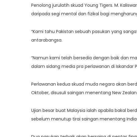
Penolong jurulatih skuad Young Tigers. M. Kalis
daripada segi mental dan fizikal bagi mengharung
“Kami tahu Pakistan sebuah pasukan yang sanga
antarabangsa.
“Namun kami telah bersedia dengan baik dan ma
dalam sidang media pra perlawanan di Iskandar P
Perlawanan kedua skuad muda negara akan berdepa
Oktober, disusuli saingan menentang New Zealand
Ujian besar buat Malaysia ialah apabila bakal ber
sebelum menutup tirai saingan menentang India
Dua pasukan terbaik akan bersaing di pentas fin