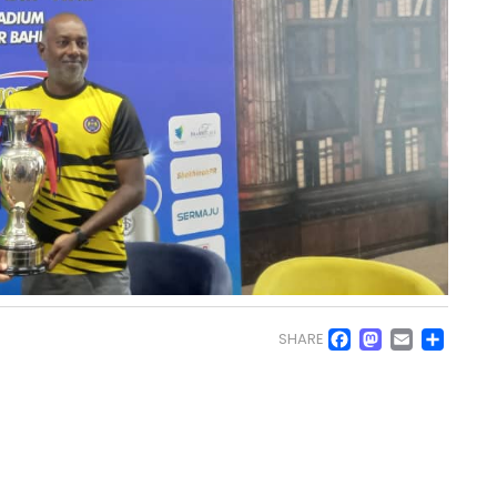
Facebo
Masto
Emai
Sh
SHARE