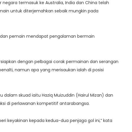
r negara termasuk ke Australia, India dan China telah
ain untuk diterjemahkan sebaik mungkin pada
itu dan pemain mendapat pengalaman bermain
ersiapkan dengan pelbagai corak permainan dan serangan
nalti, namun apa yang merisaukan ialah di posisi
 dalam skuad iaitu Haziq Muizuddin (Hairul Mizan) dan
aksi di perlawanan kompetitif antarabangsa.
i keyakinan kepada kedua-dua penjaga gol ini,” kata