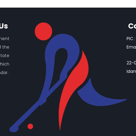
Us
C
ament
PIC
:
d the
Emai
itate
22-0
which
Idam
ndar.