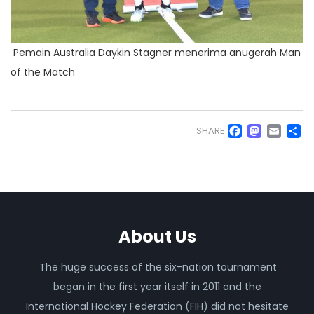
Pemain Australia Daykin Stagner menerima anugerah Man
of the Match
Faceb
Mas
Em
S
SHARE
About Us
The huge success of the six-nation tournament
began in the first year itself in 2011 and the
International Hockey Federation (FIH) did not hesitate